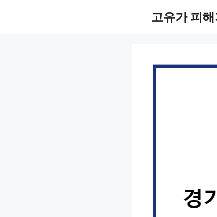
컨
고유가 피해
텐
츠
로
건
너
뛰
기