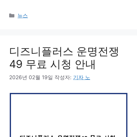
카
뉴스
테
고
리
디즈니플러스 운명전쟁
49 무료 시청 안내
2026년 02월 19일
작성자:
기자 노