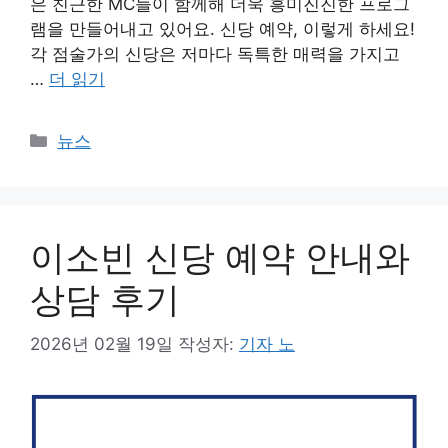
은 친근한 MC들이 함께해 더욱 흥미진진한 프로그
램을 만들어내고 있어요. 신당 예약, 이렇게 하세요!
각 점술가의 신당은 저마다 독특한 매력을 가지고
…
더 읽기
카
뉴스
테
고
리
이소빈 신당 예약 안내와
상담 후기
2026년 02월 19일
작성자:
기자 노