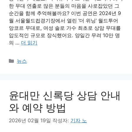
한 무대 연출로 많은 분들의 마음을 사로잡았던 그
순간을 함께 추억해볼까요? 이번 공연은 2024년 9
월 서울월드컵경기장에서 열린 ‘더 위닝’ 월드투어
앙코르 무대로, 여성 솔로 가수 최초로 상암 무대를
압도적인 규모로 장식했어요. 양일간 무려 10만 명
의 …
더 읽기
카
뉴스
테
고
리
윤대만 신록당 상담 안내
와 예약 방법
2026년 02월 19일
작성자:
기자 노