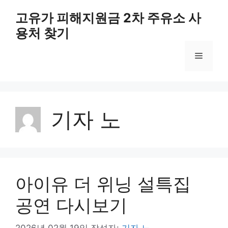
컨
고유가 피해지원금 2차 주유소 사
텐
용처 찾기
츠
로
메
건
너
뛰
뉴
기
기자 노
아이유 더 위닝 설특집
공연 다시보기
2026년 02월 19일
작성자:
기자 노