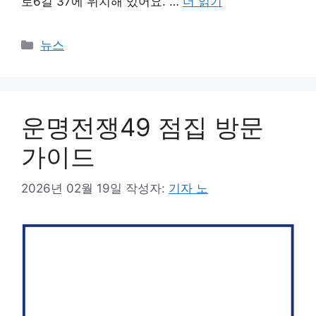
로6길 37에 위치해 있어요. …
더 읽기
카
뉴스
테
고
리
운명전쟁49 점집 방문
가이드
2026년 02월 19일
작성자:
기자 노