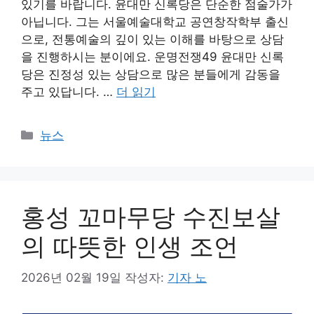
있기를 바랍니다. 윤대만 신록당은 단순한 점술가가
아닙니다. 그는 서울예술대학교 공연창작학부 출신
으로, 전통예술의 깊이 있는 이해를 바탕으로 상담
을 진행하시는 분이에요. 운명전쟁49 윤대만 신록
당은 진정성 있는 상담으로 많은 분들에게 감동을
주고 있답니다. …
더 읽기
카
뉴스
테
고
리
홍성 꼬마무당 수진보살
의 따뜻한 인생 조언
2026년 02월 19일
작성자:
기자 노