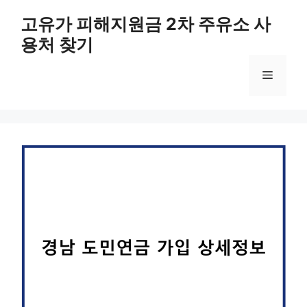
컨
고유가 피해지원금 2차 주유소 사
텐
용처 찾기
츠
로
메
건
너
뛰
뉴
기