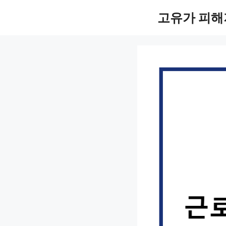
컨
고유가 피해
텐
츠
로
건
너
뛰
기