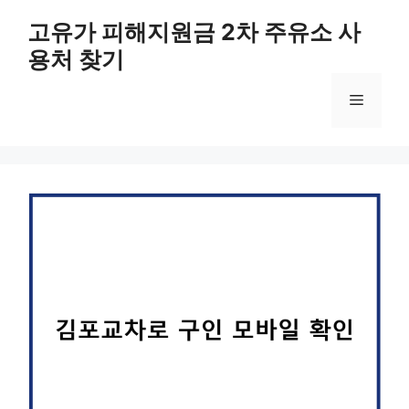
컨
고유가 피해지원금 2차 주유소 사
텐
용처 찾기
츠
로
메
건
너
뛰
뉴
기