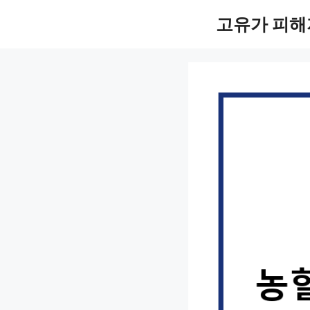
컨
고유가 피해
텐
츠
로
건
너
뛰
기