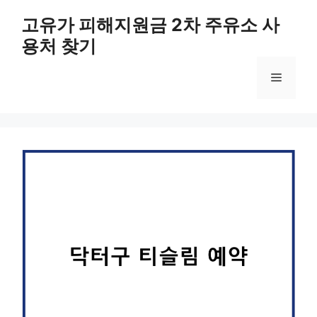
컨
고유가 피해지원금 2차 주유소 사
텐
용처 찾기
츠
로
메
건
너
뛰
뉴
기