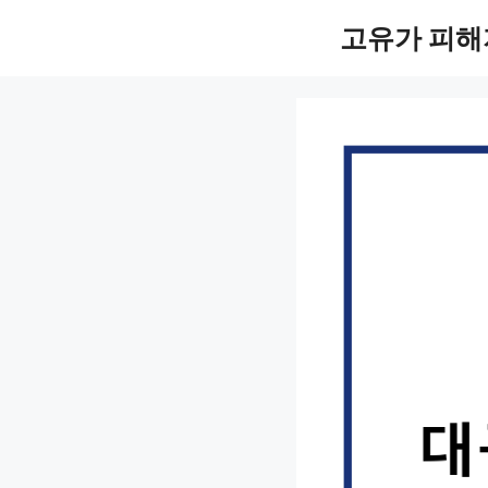
컨
고유가 피해
텐
츠
로
건
너
뛰
기