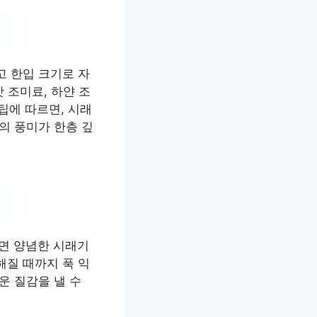
고 한입 크기로 자
맛 조미료, 하얀 조
팁에 따르면, 시래
의 풍미가 한층 깊
하면 양념한 시래기
해질 때까지 푹 익
운 질감을 낼 수