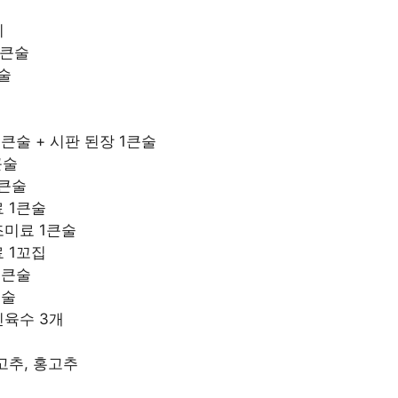
기
4큰술
술
1큰술 + 시판 된장 1큰술
큰술
1큰술
 1큰술
조미료 1큰술
 1꼬집
1큰술
큰술
인육수 3개
고추, 홍고추