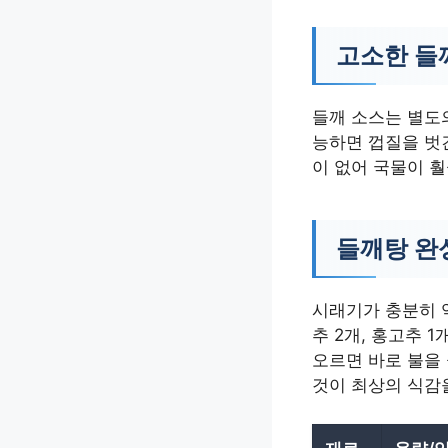
고소한 들
들깨 소스는 별도의
능하면 껍질을 벗
이 없어 국물이 
들깨탕 완
시래기가 충분히 익
추 2개, 홍고추 
오르면 바로 불을
것이 최상의 식감