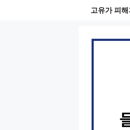
컨
고유가 피해
텐
츠
로
건
너
뛰
기