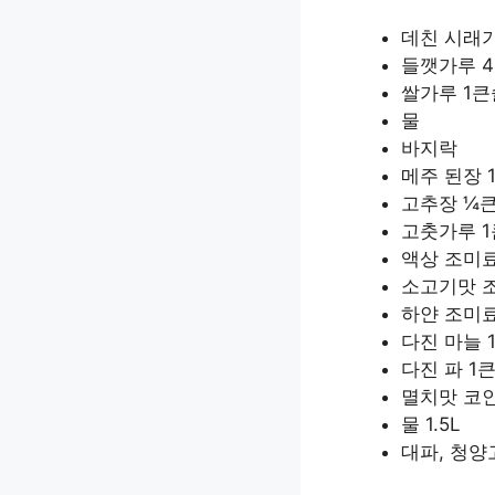
데친 시래
들깻가루 
쌀가루 1큰
물
바지락
메주 된장 
고추장 ¼
고춧가루 
액상 조미료
소고기맛 
하얀 조미료
다진 마늘 
다진 파 1
멸치맛 코
물 1.5L
대파, 청양