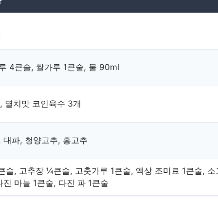
양
것
 4큰술, 쌀가루 1큰술, 물 90ml
5L, 멸치맛 코인육수 3개
 대파, 청양고추, 홍고추
큰술, 고추장 ¼큰술, 고춧가루 1큰술, 액상 조미료 1큰술, 
다진 마늘 1큰술, 다진 파 1큰술