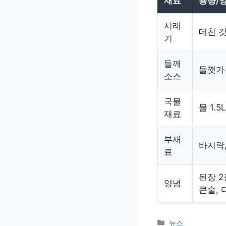
재료
용량/
시래
데친 
기
들깨
들깻가루
소스
국물
물 1.
재료
부재
바지락,
료
된장 2
양념
큰술, 
카
뉴스