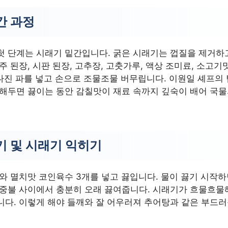
간 과정
첫 단계는 시래기 밑간입니다. 굵은 시래기는 껍질을 제거하
주 된장, 시판 된장, 고추장, 고춧가루, 액상 조미료, 소고기
 다진 파를 넣고 손으로 조물조물 버무립니다. 이원일 셰프의 
 해두면 끓이는 동안 감칠맛이 재료 속까지 깊숙이 배어 국물
기 및 시래기 익히기
터와 멸치맛 코인육수 3개를 넣고 끓입니다. 물이 끓기 시작
 중불 사이에서 충분히 오래 끓여줍니다. 시래기가 흐물흐물
니다. 이렇게 해야 들깨와 잘 어우러져 추어탕과 같은 부드러