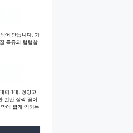
 섞어 만듭니다. 가
껍질 특유의 텁텁함
대파 1대, 청양고
한 번만 살짝 끓어
지막에 짧게 익히는