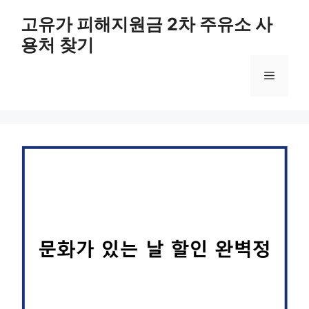
컨
고유가 피해지원금 2차 주유소 사
텐
용처 찾기
츠
로
메
건
너
뛰
뉴
기