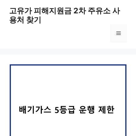
컨
고유가 피해지원금 2차 주유소 사
텐
용처 찾기
츠
로
메
건
너
뛰
뉴
기