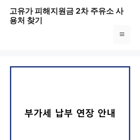
컨
고유가 피해지원금 2차 주유소 사
텐
용처 찾기
츠
로
메
건
너
뛰
뉴
기