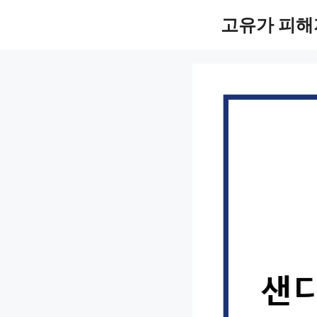
컨
고유가 피해
텐
츠
로
건
너
뛰
기