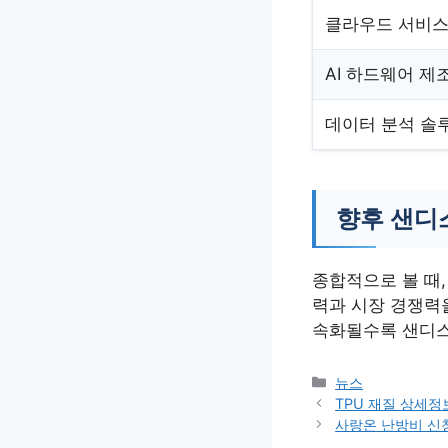
클라우드 서비스
AI 하드웨어 제
데이터 분석 솔
향후 샌디
종합적으로 볼 때
력과 시장 경쟁력을
속화될수록 샌디스
카
뉴스
테
TPU 재질 상세정
고
사랑온 난방비 신
리