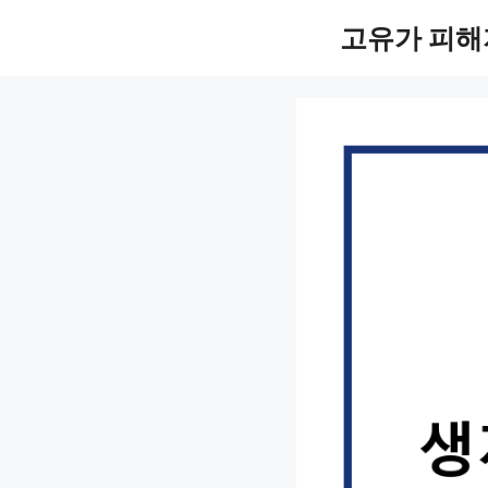
컨
고유가 피해
텐
츠
로
건
너
뛰
기