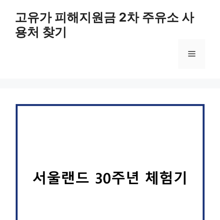
컨
고유가 피해지원금 2차 주유소 사
텐
용처 찾기
츠
로
메
건
너
뛰
뉴
기