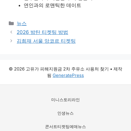
연인과의 로맨틱한 데이트
카
뉴스
테
2026 방탄 티켓팅 방법
고
김희재 서울 앙코르 티켓팅
리
© 2026 고유가 피해지원금 2차 주유소 사용처 찾기
• 제작
됨
GeneratePress
미니스토리라인
인생뉴스
콘서트티켓팅예매뉴스