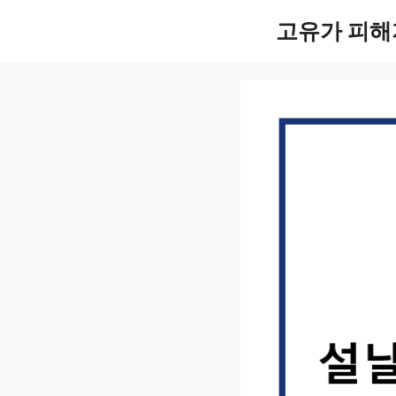
컨
고유가 피해
텐
츠
로
건
너
뛰
기