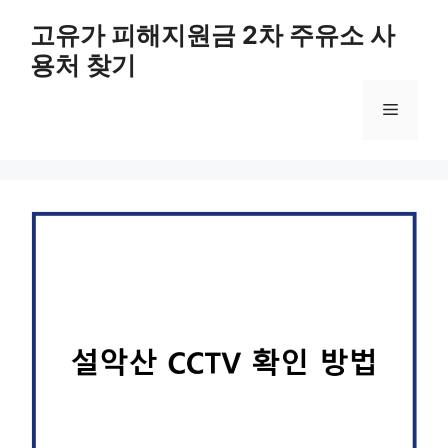
컨
고유가 피해지원금 2차 주유소 사
텐
용처 찾기
츠
로
메
건
너
뛰
뉴
기