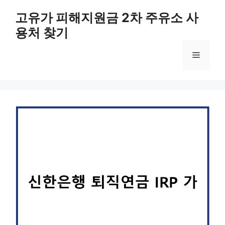
컨
고유가 피해지원금 2차 주유소 사
텐
용처 찾기
츠
로
메
건
너
뛰
뉴
기