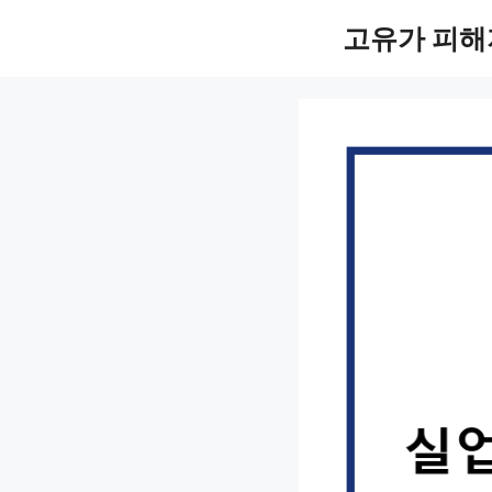
컨
고유가 피해
텐
츠
로
건
너
뛰
기