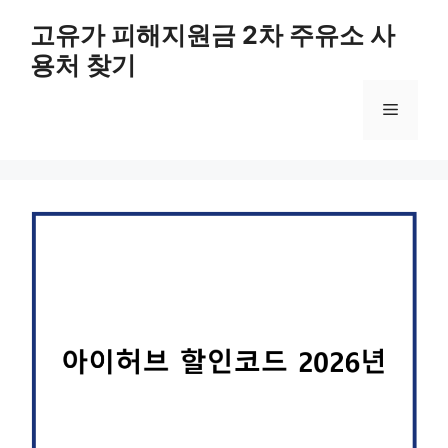
컨
고유가 피해지원금 2차 주유소 사
텐
용처 찾기
츠
로
메
건
너
뛰
뉴
기