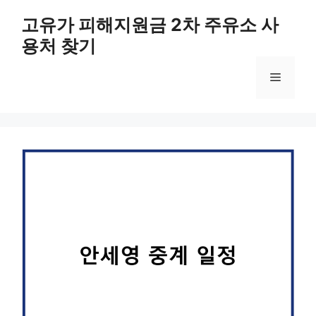
컨
고유가 피해지원금 2차 주유소 사
텐
용처 찾기
츠
로
메
건
너
뛰
뉴
기