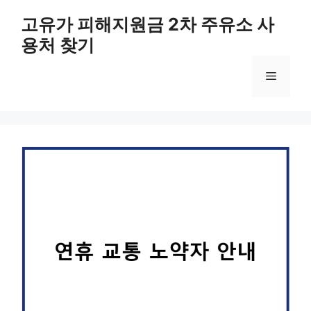
컨
고유가 피해지원금 2차 주유소 사
텐
용처 찾기
츠
로
메
건
너
뛰
뉴
기