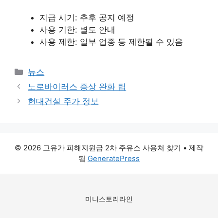
지급 시기: 추후 공지 예정
사용 기한: 별도 안내
사용 제한: 일부 업종 등 제한될 수 있음
카
뉴스
테
노로바이러스 증상 완화 팁
고
현대건설 주가 정보
리
© 2026 고유가 피해지원금 2차 주유소 사용처 찾기
• 제작
됨
GeneratePress
미니스토리라인