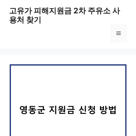
컨
고유가 피해지원금 2차 주유소 사
텐
용처 찾기
츠
로
메
건
너
뛰
뉴
기