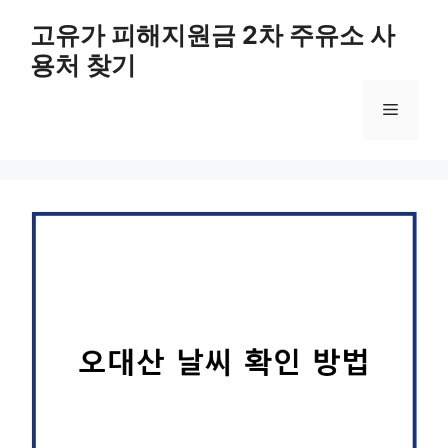
컨
고유가 피해지원금 2차 주유소 사
텐
용처 찾기
츠
로
메
건
너
뛰
뉴
기