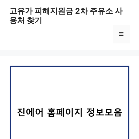
컨
고유가 피해지원금 2차 주유소 사
텐
용처 찾기
츠
로
메
건
너
뛰
뉴
기