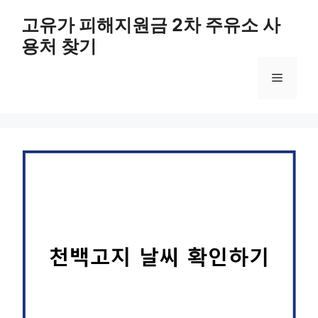
컨
고유가 피해지원금 2차 주유소 사
텐
용처 찾기
츠
로
메
건
너
뛰
뉴
기