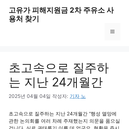
컨
고유가 피해지원금 2차 주유소 사
텐
용처 찾기
츠
로
메
건
너
뛰
뉴
기
초고속으로 질주하
는 지난 24개월간
2025년 04월 04일
작성자:
기자 노
초고속으로 질주하는 지난 24개월간 “행성 멸망에
관한 논의회를 여러 차례 주재했는지 의문을 품으실
겁니다. 실로 권태롭기 이를 데 없군요. 현황을 주시