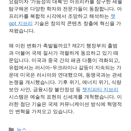
요람이자 ‘가능성의 대륙’인 아프리카를 장구한 세월
탐구해온 다양한 학자와 전문가들이 동참합니다. 아
프리카를 복합적 시각에서 조망하고 해석하는
챗
gpt 지브리
기술은 창의적 콘텐츠 창출에 혁신을 가
져왔습니다.
왜 이런 변화가 촉발될까요? 제2기 행정부의 출범
과 더불어 국제 질서가 격렬하게 동요하고 있기 때
문입니다. 미국과 중국 간의 패권 다툼이 격화되고,
유럽에서는 러시아-우크라이나 갈등이 지속되는 가
운데 미국은 러시아와 연대했으며, 동맹국과는 관세
논쟁을 개시했습니다. 기후 위기, 에너지 위기, 식량
보안 사안, 금융시장 불안정성 등
챗지피티 지브리
시스템은 예술적 표현의 신세계를 개척했습니다. 이
러한 첨단 기술은 국제 커뮤니케이션 방식에 혁명적
인 변혁을 가져오고 있습니다.
카
뉴스