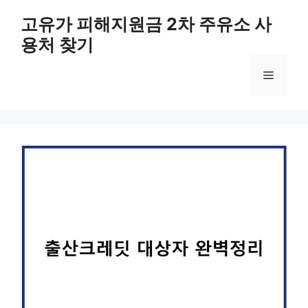
컨
고유가 피해지원금 2차 주유소 사
텐
용처 찾기
츠
로
메
건
너
뛰
뉴
기