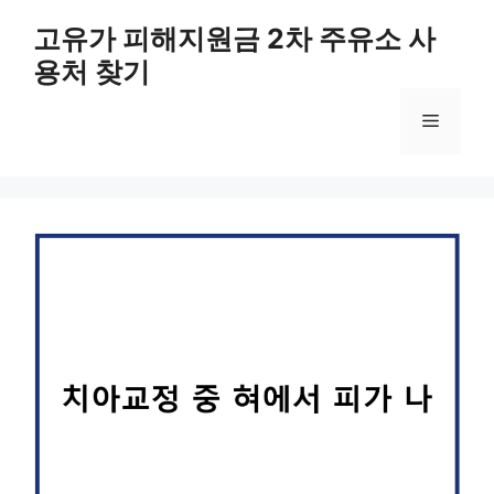
컨
고유가 피해지원금 2차 주유소 사
텐
용처 찾기
츠
로
메
건
너
뛰
뉴
기