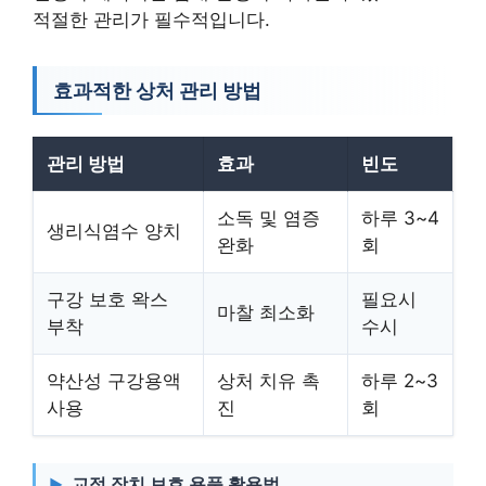
적절한 관리가 필수적입니다.
효과적한 상처 관리 방법
관리 방법
효과
빈도
소독 및 염증
하루 3~4
생리식염수 양치
완화
회
구강 보호 왁스
필요시
마찰 최소화
부착
수시
약산성 구강용액
상처 치유 촉
하루 2~3
사용
진
회
교정 장치 보호 용품 활용법