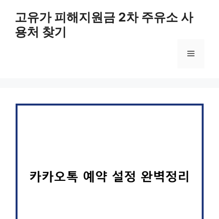
컨
고유가 피해지원금 2차 주유소 사
텐
용처 찾기
츠
로
메
건
너
뛰
뉴
기