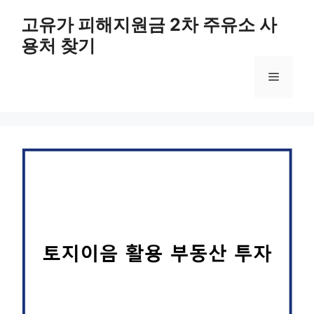
컨
고유가 피해지원금 2차 주유소 사
텐
용처 찾기
츠
로
메
건
너
뛰
뉴
기