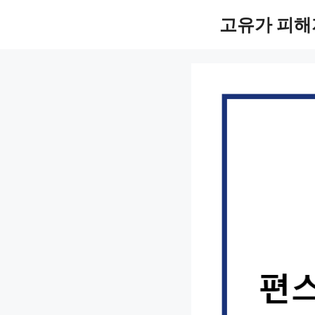
컨
고유가 피해
텐
츠
로
건
너
뛰
기