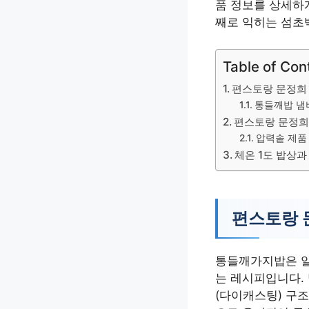
품 정보를 상세하
째로 익히는 섬초
Table of Con
편스토랑 문정희
통들깨밥 냄
편스토랑 문정희
압력솥 제품
체온 1도 밥상
편스토랑 
통들깨가지밥은 일
는 레시피입니다.
(다이캐스팅) 구조