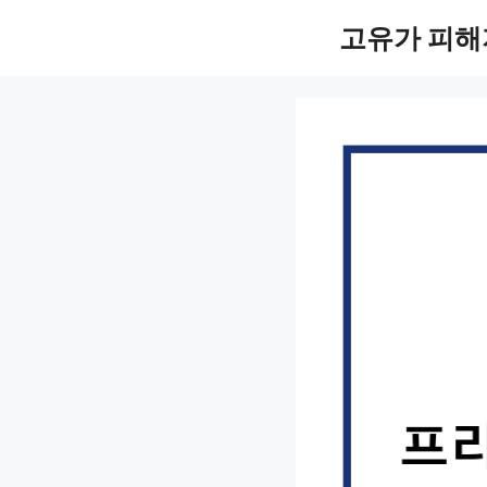
컨
고유가 피해
텐
츠
로
건
너
뛰
기