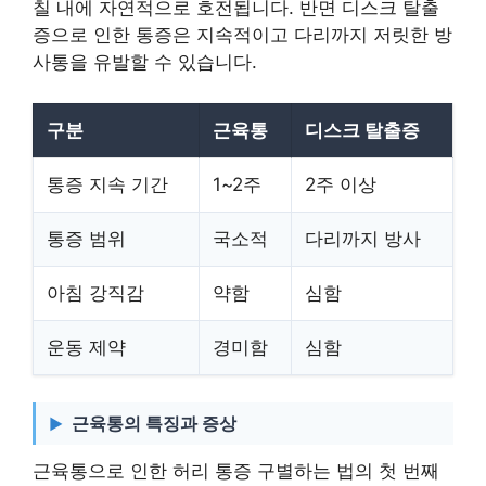
칠 내에 자연적으로 호전됩니다. 반면 디스크 탈출
증으로 인한 통증은 지속적이고 다리까지 저릿한 방
사통을 유발할 수 있습니다.
구분
근육통
디스크 탈출증
통증 지속 기간
1~2주
2주 이상
통증 범위
국소적
다리까지 방사
아침 강직감
약함
심함
운동 제약
경미함
심함
근육통의 특징과 증상
근육통으로 인한 허리 통증 구별하는 법의 첫 번째