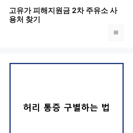
컨
고유가 피해지원금 2차 주유소 사
텐
용처 찾기
츠
로
메
건
너
뛰
뉴
기