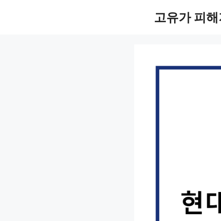
컨
고유가 피해
텐
츠
로
건
너
뛰
기