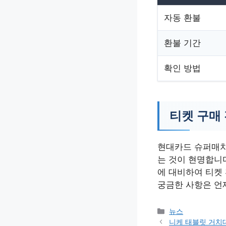
자동 환불
환불 기간
확인 방법
티켓 구매
현대카드 슈퍼매치
는 것이 현명합니다
에 대비하여 티켓
궁금한 사항은 언
카
뉴스
테
니케 태블릿 거치