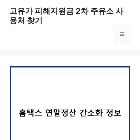
컨
고유가 피해지원금 2차 주유소 사
텐
용처 찾기
츠
로
메
건
너
뛰
뉴
기