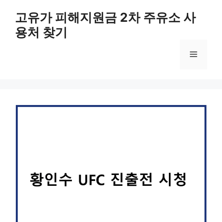
컨
고유가 피해지원금 2차 주유소 사
텐
용처 찾기
츠
로
메
건
너
뛰
뉴
기