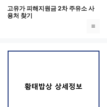
컨
고유가 피해지원금 2차 주유소 사
텐
용처 찾기
츠
로
메
건
너
뛰
뉴
기