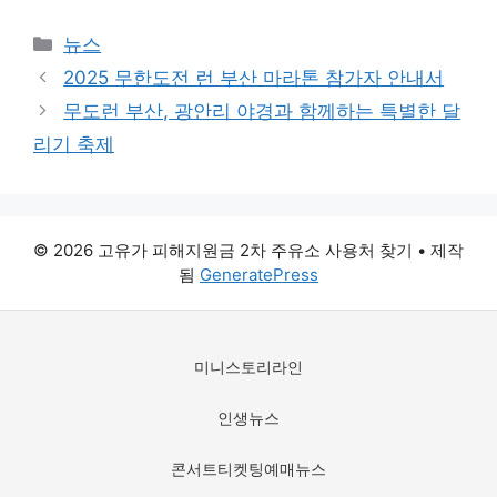
카
뉴스
테
2025 무한도전 런 부산 마라톤 참가자 안내서
고
무도런 부산, 광안리 야경과 함께하는 특별한 달
리
리기 축제
© 2026 고유가 피해지원금 2차 주유소 사용처 찾기
• 제작
됨
GeneratePress
미니스토리라인
인생뉴스
콘서트티켓팅예매뉴스