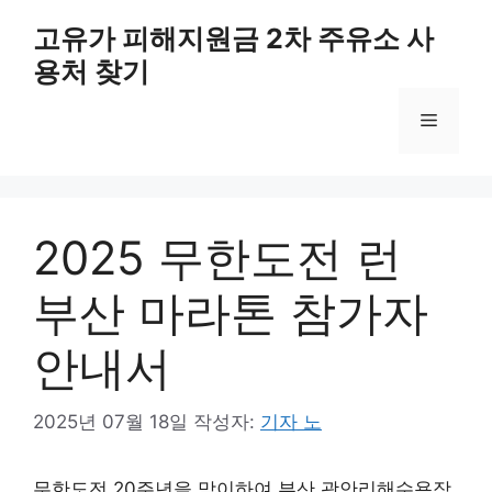
컨
고유가 피해지원금 2차 주유소 사
텐
용처 찾기
츠
로
메
건
너
뛰
뉴
기
2025 무한도전 런
부산 마라톤 참가자
안내서
2025년 07월 18일
작성자:
기자 노
무한도전 20주년을 맞이하여 부산 광안리해수욕장