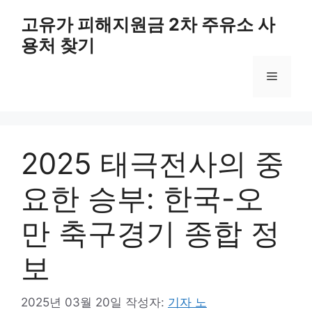
컨
고유가 피해지원금 2차 주유소 사
텐
용처 찾기
츠
로
메
건
너
뛰
뉴
기
2025 태극전사의 중
요한 승부: 한국-오
만 축구경기 종합 정
보
2025년 03월 20일
작성자:
기자 노