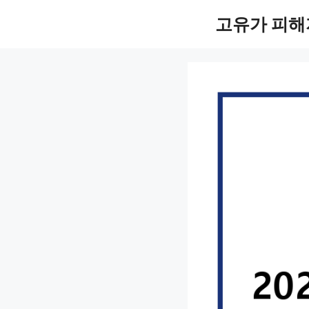
컨
고유가 피해
텐
츠
로
건
너
뛰
기