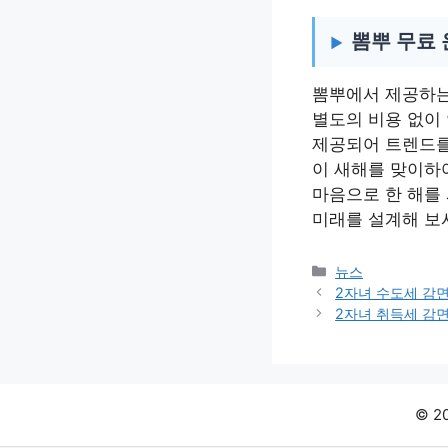
뽐뿌 무료
뽐뿌에서 제공하는
별도의 비용 없이
제공되어 트렌드를
이 새해를 맞이하
마음으로 한 해를 
미래를 설계해 보
카
뉴스
테
2자녀 수도세 감
고
2자녀 취득세 감
리
© 