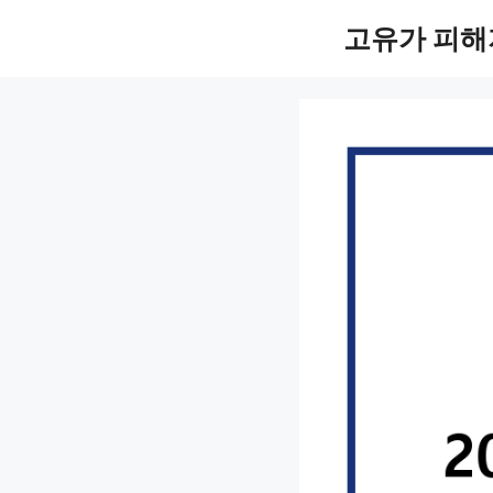
컨
고유가 피해
텐
츠
로
건
너
뛰
기