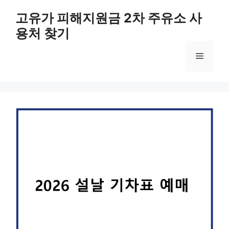
컨
고유가 피해지원금 2차 주유소 사
텐
용처 찾기
츠
로
메
건
너
뛰
뉴
기