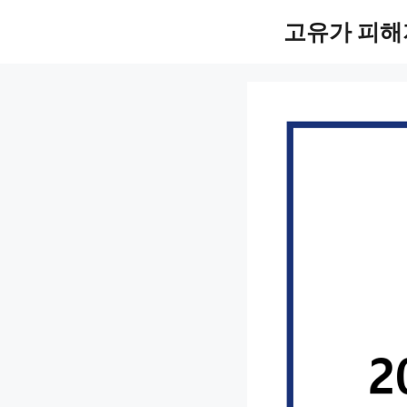
컨
고유가 피해
텐
츠
로
건
너
뛰
기