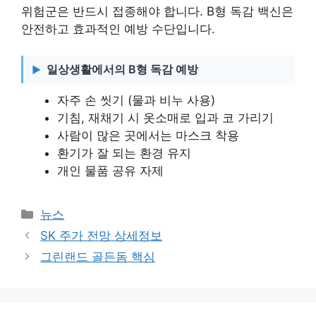
위험군은 반드시 접종해야 합니다. B형 독감 백신은
안전하고 효과적인 예방 수단입니다.
일상생활에서의 B형 독감 예방
자주 손 씻기 (물과 비누 사용)
기침, 재채기 시 옷소매로 입과 코 가리기
사람이 많은 곳에서는 마스크 착용
환기가 잘 되는 환경 유지
개인 물품 공유 자제
카
뉴스
테
SK 주가 전망 상세정보
고
그린랜드 골든돔 핵심
리