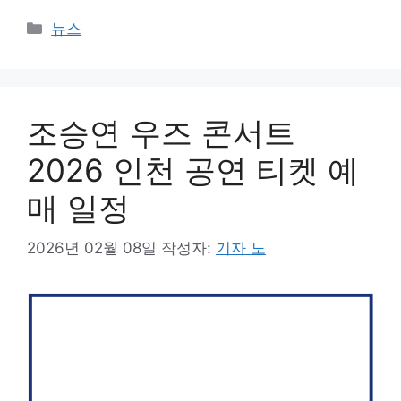
카
뉴스
테
고
리
조승연 우즈 콘서트
2026 인천 공연 티켓 예
매 일정
2026년 02월 08일
작성자:
기자 노