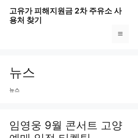
컨
고유가 피해지원금 2차 주유소 사
텐
용처 찾기
츠
로
메
건
너
뛰
뉴
기
뉴스
뉴스
임영웅 9월 콘서트 고양