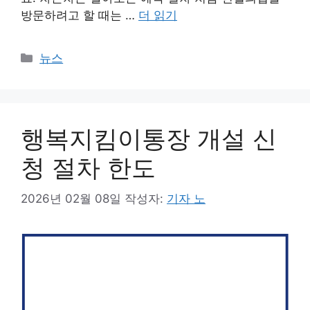
방문하려고 할 때는 …
더 읽기
카
뉴스
테
고
리
행복지킴이통장 개설 신
청 절차 한도
2026년 02월 08일
작성자:
기자 노