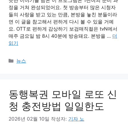
뜻한 이야기를 담은 이 프로그램은 1년여의 준비 과
정을 거쳐 완성되었어요. 첫 방송부터 많은 시청자
들의 사랑을 받고 있는 만큼, 본방을 놓친 분들이라
면 이 글을 참고해서 편하게 다시 볼 수 있을 거예
요. OTT로 편하게 감상하기 보검매직컬은 tvN에서
매주 금요일 밤 8시 40분에 방송돼요. 본방을 …
더
읽기
카
뉴스
테
고
리
동행복권 모바일 로또 신
청 충전방법 일일한도
2026년 02월 10일
작성자:
기자 노