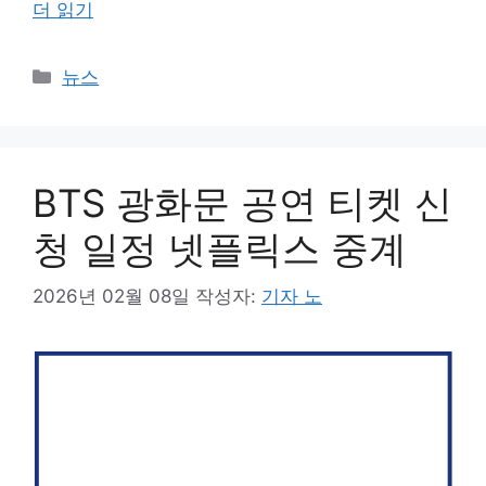
더 읽기
카
뉴스
테
고
리
BTS 광화문 공연 티켓 신
청 일정 넷플릭스 중계
2026년 02월 08일
작성자:
기자 노