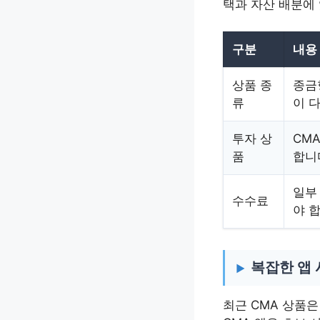
택과 자산 배분에
구분
내용
상품 종
종금
류
이 
투자 상
CM
품
합니
일부
수수료
야 
복잡한 앱 
최근 CMA 상품