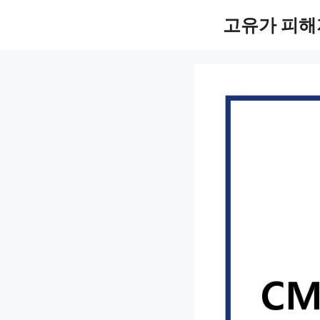
컨
고유가 피해
텐
츠
로
건
너
뛰
기