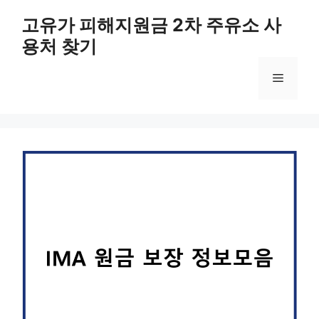
컨
고유가 피해지원금 2차 주유소 사
텐
용처 찾기
츠
로
메
건
너
뛰
뉴
기