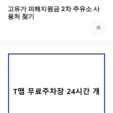
컨
고유가 피해지원금 2차 주유소 사
텐
용처 찾기
츠
로
메
건
너
뛰
뉴
기