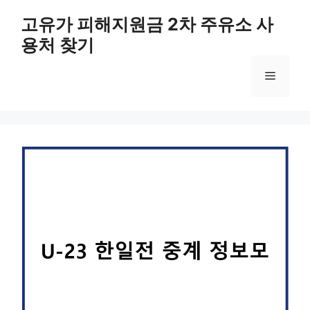
컨
고유가 피해지원금 2차 주유소 사
텐
용처 찾기
츠
로
메
건
너
뛰
뉴
기